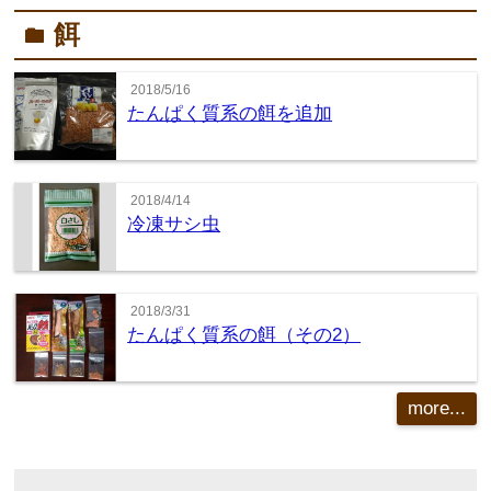
餌
folder
2018/5/16
たんぱく質系の餌を追加
2018/4/14
冷凍サシ虫
2018/3/31
たんぱく質系の餌（その2）
more...