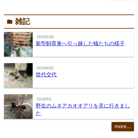
雑記
folder
2019/2/18
新型飼育巣へ引っ越した蟻たちの様子
2018/6/25
世代交代
2018/5/1
野生のムネアカオオアリを見に行きまし
た
more...