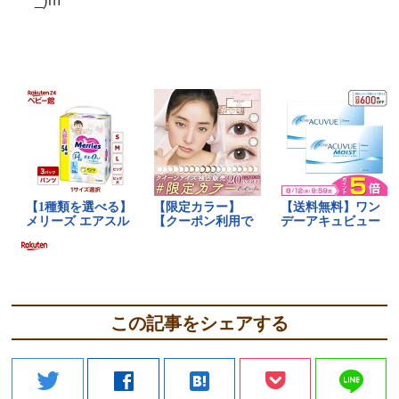
_)m
この記事をシェアする
line
twitter
facebook
hatenabookmark