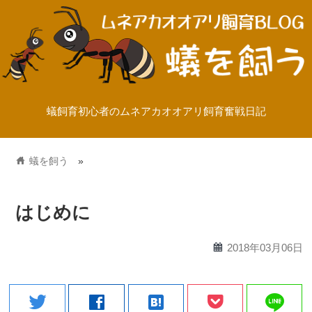
蟻飼育初心者のムネアカオオアリ飼育奮戦日記
home
蟻を飼う
»
はじめに
calendar
2018年03月06日
line
twitter
facebook
hatenabookmark